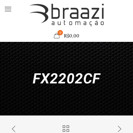
0
R$
0,00
FX2202CF