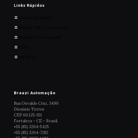
Links Rápidos
Cooper by Eaton
Morley-IAS by Honeywell
Notifier by Honeywell
Kidde
Intelbrás
Braazi Automação
Rua Osvaldo Cruz, 3490
Dionísio Torres
CEP 60.125-151
Fortaleza – CE – Brasil
+55 (85) 3264-5425
+55 (85) 3264-7282